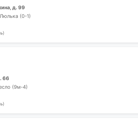
ина, д. 99
 Люлька (0-1)
ь)
. 66
ресло (9м-4)
ь)