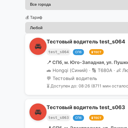
💰 Тариф
Тестовый водитель test_s064
🚘
test_s064
СПб
🧪 ТЕСТ
📍 СПб, м. Юго-Западная, ул. Пушки
🚗 Hongqi (Синий) · 🔢 Т680А · 👶 Л
💬 Тестовый водитель
⏳ Доступен до: 08:26 (8711 мин осталос
Тестовый водитель test_s063
🚘
test_s063
СПб
🧪 ТЕСТ