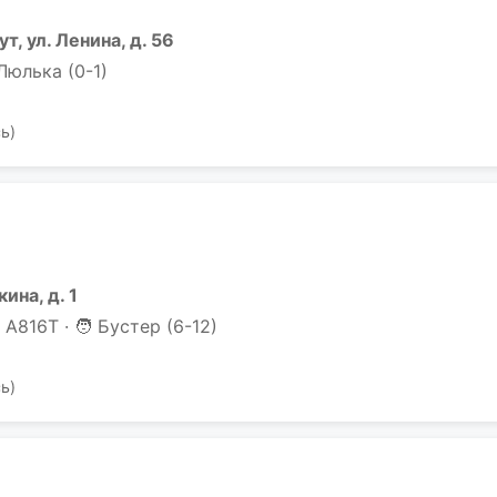
т, ул. Ленина, д. 56
 Люлька (0-1)
ь)
ина, д. 1
 А816Т · 🧑 Бустер (6-12)
ь)