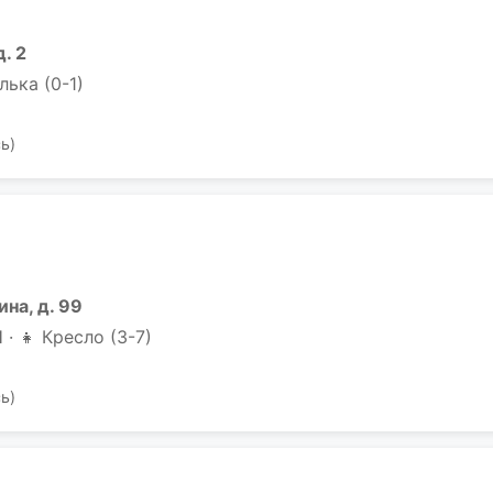
д. 2
лька (0-1)
ь)
ина, д. 99
· 👧 Кресло (3-7)
ь)