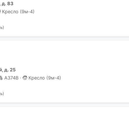
 д. 83
 Кресло (9м-4)
ь)
, д. 25
🔢 А374В · 🧒 Кресло (9м-4)
ь)