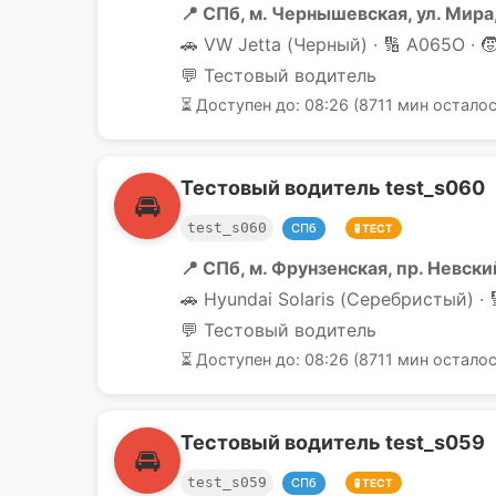
📍 СПб, м. Чернышевская, ул. Мира,
🚗 VW Jetta (Черный) · 🔢 А065О · 
💬 Тестовый водитель
⏳ Доступен до: 08:26 (8711 мин осталос
Тестовый водитель test_s060
🚘
test_s060
СПб
🧪 ТЕСТ
📍 СПб, м. Фрунзенская, пр. Невский
🚗 Hyundai Solaris (Серебристый) · 
💬 Тестовый водитель
⏳ Доступен до: 08:26 (8711 мин осталос
Тестовый водитель test_s059
🚘
test_s059
СПб
🧪 ТЕСТ