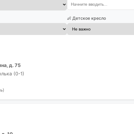
👶 Детское кресло
на, д. 75
юлька (0-1)
ь)