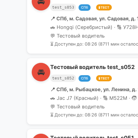
🚘
test_s053
СПб
🧪 ТЕСТ
📍 СПб, м. Садовая, ул. Садовая, д.
🚗 Hongqi (Серебристый) · 🔢 У728Н 
💬 Тестовый водитель
⏳ Доступен до: 08:26 (8711 мин осталос
Тестовый водитель test_s052
🚘
test_s052
СПб
🧪 ТЕСТ
📍 СПб, м. Рыбацкое, ул. Ленина, д.
🚗 Jac J7 (Красный) · 🔢 М522М · 🧒
💬 Тестовый водитель
⏳ Доступен до: 08:26 (8711 мин осталос
Тестовый водитель test_s051