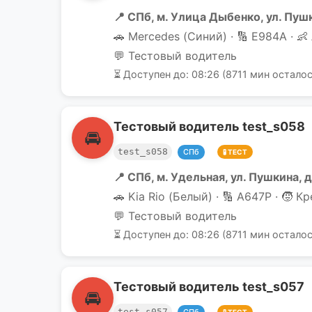
📍 СПб, м. Улица Дыбенко, ул. Пушк
🚗 Mercedes (Синий) · 🔢 Е984А · 👶
💬 Тестовый водитель
⏳ Доступен до: 08:26 (8711 мин осталос
Тестовый водитель test_s058
🚘
test_s058
СПб
🧪 ТЕСТ
📍 СПб, м. Удельная, ул. Пушкина, д
🚗 Kia Rio (Белый) · 🔢 А647Р · 🧒 К
💬 Тестовый водитель
⏳ Доступен до: 08:26 (8711 мин осталос
Тестовый водитель test_s057
🚘
test_s057