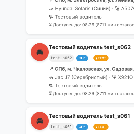
📍 СПб, м. Электросила, ул. Ленина,
🚗 Hyundai Solaris (Синий) · 🔢 А507
💬 Тестовый водитель
⏳ Доступен до: 08:26 (8711 мин осталос
Тестовый водитель test_s062
🚘
test_s062
СПб
🧪 ТЕСТ
📍 СПб, м. Чкаловская, ул. Садовая,
🚗 Jac J7 (Серебристый) · 🔢 Х921О 
💬 Тестовый водитель
⏳ Доступен до: 08:26 (8711 мин осталос
Тестовый водитель test_s061
🚘
test_s061
СПб
🧪 ТЕСТ