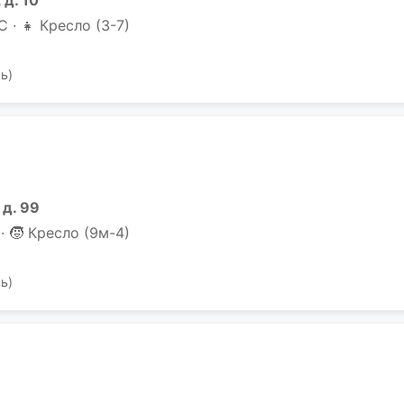
 д. 10
С · 👧 Кресло (3-7)
ь)
 д. 99
· 🧒 Кресло (9м-4)
ь)