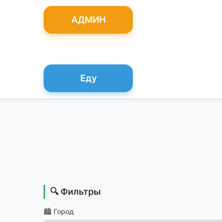
АДМИН
Еду
🔍 Фильтры
🏙️ Город