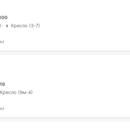
 100
· 👧 Кресло (3-7)
ь)
 16
 Кресло (9м-4)
ь)