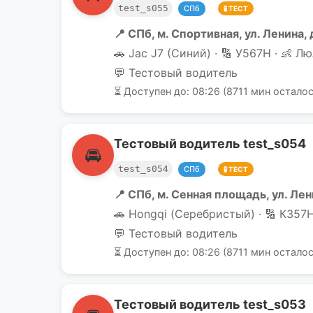
test_s055
СПб
🧪 ТЕСТ
📍 СПб, м. Спортивная, ул. Ленина, 
🚗 Jac J7 (Синий) · 🔢 У567Н · 👶 Лю
💬 Тестовый водитель
⏳ Доступен до: 08:26 (8711 мин осталос
Тестовый водитель test_s054
🚘
test_s054
СПб
🧪 ТЕСТ
📍 СПб, м. Сенная площадь, ул. Лен
🚗 Hongqi (Серебристый) · 🔢 К357Н 
💬 Тестовый водитель
⏳ Доступен до: 08:26 (8711 мин осталос
Тестовый водитель test_s053