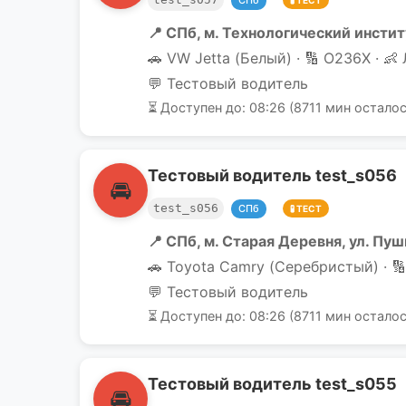
СПб
🧪 ТЕСТ
📍 СПб, м. Технологический институ
🚗 VW Jetta (Белый) · 🔢 О236Х · 👶
💬 Тестовый водитель
⏳ Доступен до: 08:26 (8711 мин осталос
Тестовый водитель test_s056
🚘
test_s056
СПб
🧪 ТЕСТ
📍 СПб, м. Старая Деревня, ул. Пушк
🚗 Toyota Camry (Серебристый) · 🔢
💬 Тестовый водитель
⏳ Доступен до: 08:26 (8711 мин осталос
Тестовый водитель test_s055
🚘