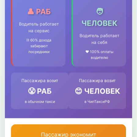
👤 РАБ
🧑
ЧЕЛОВЕК
Водитель работает
на сервис
Водитель работает
⛓️ 60% дохода
на себя
забирают
посредники
❤️ 100% оплаты
водителю
Пассажира возит
Пассажира возит
😤 РАБ
😊 ЧЕЛОВЕК
в обычном такси
в ЧипТаксиРФ
Пассажир экономит